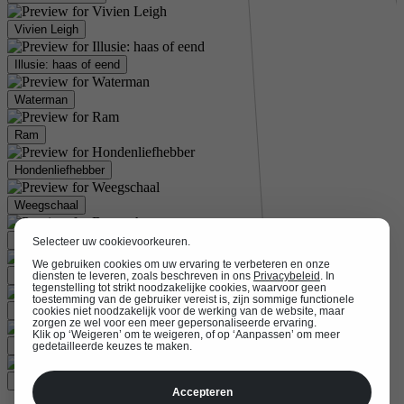
Vivien Leigh
Illusie: haas of eend
Waterman
Ram
Hondenliefhebber
Weegschaal
Boogschutter
Selecteer uw cookievoorkeuren.
We gebruiken cookies om uw ervaring te verbeteren en onze
Trouw met mij
diensten te leveren, zoals beschreven in ons
Privacybeleid
. In
tegenstelling tot strikt noodzakelijke cookies, waarvoor geen
toestemming van de gebruiker vereist is, zijn sommige functionele
Gelukkige verjaardag
cookies niet noodzakelijk voor de werking van de website, maar
zorgen ze wel voor een meer gepersonaliseerde ervaring.
Klik op ‘Weigeren’ om te weigeren, of op ‘Aanpassen’ om meer
Stier
gedetailleerde keuzes te maken.
Leeuw
Accepteren