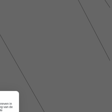
hreven in
ing van de
de