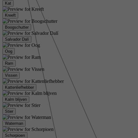
Kat
Kreeft
Boogschutter
Salvador Dalí
Oog
Ram
Vissen
Kattenliefhebber
Kalm blijven
Stier
Waterman
Schorpioen