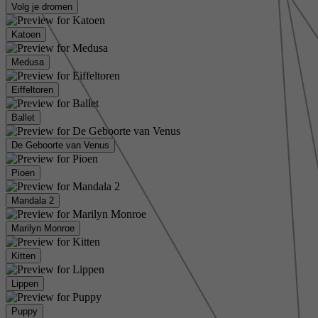
Volg je dromen
Katoen
Medusa
Eiffeltoren
Ballet
De Geboorte van Venus
Pioen
Mandala 2
Marilyn Monroe
Kitten
Lippen
Puppy