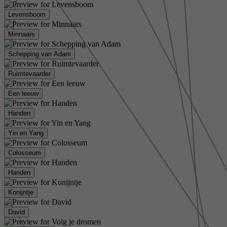
Levensboom
Minnaars
Schepping van Adam
Ruimtevaarder
Een leeuw
Handen
Yin en Yang
Colosseum
Handen
Konijntje
David