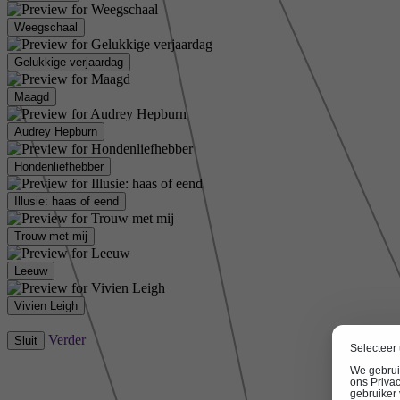
Weegschaal
Gelukkige verjaardag
Maagd
Audrey Hepburn
Hondenliefhebber
Illusie: haas of eend
Trouw met mij
Leeuw
Vivien Leigh
Verder
Sluit
Selecteer
We gebrui
ons
Priva
gebruiker 