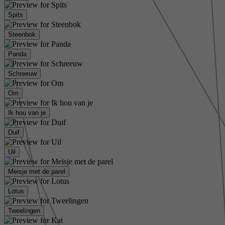
Spits
Steenbok
Panda
Schreeuw
Om
Ik hou van je
Duif
Uil
Meisje met de parel
Lotus
Tweelingen