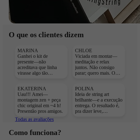
O que os clientes dizem
MARINA
CHLOE
Ganhei o kit de
Viciada em montar—
presente—não
meditação e relax
acreditava que linha
juntos. Não consigo
virasse algo tão
parar; quero mais. O
detalhado. Com meu
resultado ficou incrível
filho demoramos pra
—um detalhe elegante
EKATERINA
POLINA
escolher a foto—nem
no ambiente.
Uau!!! Amei—
Ideia de string art
todas serviam. Mas o
montagem zen + peça
brilhante—e a execução
resultado—
chic original em ~4 h!
entrega. O resultado é,
INCRÍVEL! Não sei
Presentão pros amigos.
pra dizer leve,
onde pendurar—quero
impressionante. A cada
em todo lugar :)
Todas as avaliações
passo você antecipa o
fim e vê várias
Como funciona?
variações da imagem
antes de tecer.